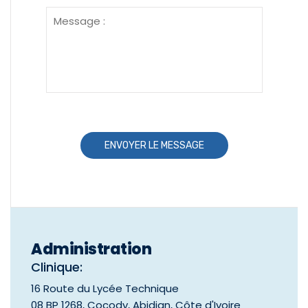
A
l
t
e
r
Administration
n
Clinique:
a
16 Route du Lycée Technique
t
08 BP 1268, Cocody, Abidjan, Côte d'Ivoire