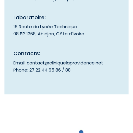
i
v
Laboratoire:
e
16 Route du Lycée Technique
:
08 BP 1268, Abidjan, Côte d'Ivoire
Contacts:
Email: contact@cliniquelaprovidence.net
Phone: 27 22 44 95 86 / 88